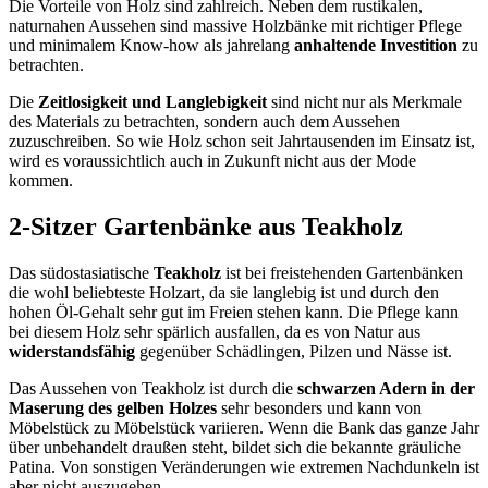
Die Vorteile von Holz sind zahlreich. Neben dem rustikalen,
naturnahen Aussehen sind massive Holzbänke mit richtiger Pflege
und minimalem Know-how als jahrelang
anhaltende Investition
zu
betrachten.
Die
Zeitlosigkeit und Langlebigkeit
sind nicht nur als Merkmale
des Materials zu betrachten, sondern auch dem Aussehen
zuzuschreiben. So wie Holz schon seit Jahrtausenden im Einsatz ist,
wird es voraussichtlich auch in Zukunft nicht aus der Mode
kommen.
2-Sitzer Gartenbänke aus Teakholz
Das südostasiatische
Teakholz
ist bei freistehenden Gartenbänken
die wohl beliebteste Holzart, da sie langlebig ist und durch den
hohen Öl-Gehalt sehr gut im Freien stehen kann. Die Pflege kann
bei diesem Holz sehr spärlich ausfallen, da es von Natur aus
widerstandsfähig
gegenüber Schädlingen, Pilzen und Nässe ist.
Das Aussehen von Teakholz ist durch die
schwarzen Adern in der
Maserung des gelben Holzes
sehr besonders und kann von
Möbelstück zu Möbelstück variieren. Wenn die Bank das ganze Jahr
über unbehandelt draußen steht, bildet sich die bekannte gräuliche
Patina. Von sonstigen Veränderungen wie extremen Nachdunkeln ist
aber nicht auszugehen.