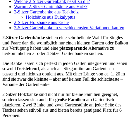
Welche 2-Sitzer Gartenbank passt zu dir?
Warum 2-Sitzer Gartenbänke aus Holz?
2-Sitzer Gartenbänke aus Teakholz
Holzbänke aus Eukalyptus
2-Sitzer Holzbänke aus Eiche
2-Sitzer Gartenbänke in verschiedensten Variationen kaufen
2-Sitzer Gartenbänke
stellen eine sehr beliebte Wahl für Singles
und Paare dar, die womöglich nur einen kleinen Garten oder Balkon
zur Verfügung haben und eine
platzsparende
Alternative zu
herkömmlichen 3- oder 4-Sitzer Gartenbänken suchen.
Die Bänke lassen sich perfekt in jeden Garten integrieren und sehen
sowohl
freistehend
, als auch als Sitzgarnitur am Gartentisch
passend und nicht zu opulent aus. Mit einer Länge von ca. 1, 20 m
sind sie zwar die kleinste – aber auf keinen Fall die schlechteste –
Variante der Gartenbänke.
2-Sitzer Holzbänke sind nicht nur für kleine Familien geeignet,
sondern lassen sich auch für
große Familien
am Gartentisch
platzieren. Zwei Bänke und zwei Gartenstühle an jeder Seite des
Tisches sehen stilvoll aus und bieten bereits genügend Platz für 6
Personen.