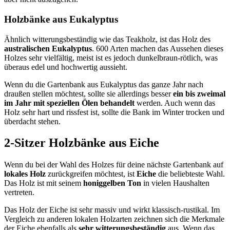
Holzbänke aus Eukalyptus
Ähnlich witterungsbeständig wie das Teakholz, ist das Holz des
australischen Eukalyptus
. 600 Arten machen das Aussehen dieses
Holzes sehr vielfältig, meist ist es jedoch dunkelbraun-rötlich, was
überaus edel und hochwertig aussieht.
Wenn du die Gartenbank aus Eukalyptus das ganze Jahr nach
draußen stellen möchtest, sollte sie allerdings besser
ein bis zweimal
im Jahr mit speziellen Ölen behandelt
werden. Auch wenn das
Holz sehr hart und rissfest ist, sollte die Bank im Winter trocken und
überdacht stehen.
2-Sitzer Holzbänke aus Eiche
Wenn du bei der Wahl des Holzes für deine nächste Gartenbank auf
lokales Holz
zurückgreifen möchtest, ist
Eiche
die beliebteste Wahl.
Das Holz ist mit seinem
honiggelben Ton
in vielen Haushalten
vertreten.
Das Holz der Eiche ist sehr massiv und wirkt klassisch-rustikal. Im
Vergleich zu anderen lokalen Holzarten zeichnen sich die Merkmale
der Eiche ebenfalls als
sehr witterungsbeständig
aus. Wenn das